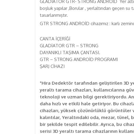
GLADIATOR GTR- STRONG ANDROİD Yer altındaki çok
boşluk yapılar ,Borular , yerlaltından geçen su tah
tasarlanmıştır.
GTR STRONG ANDROİD cihazımız : karlı zeminde ,
CANTA İÇERİĞİ
GLADİATOR GTR – STRONG
DAYANIKLI TAŞIMA ÇANTASI.
GTR – STRONG ANDROİD PROGRAMI
ŞARJ CİHAZI
"Hira Dedektör tarafından geliştirilen 3D ye
yeraltı tarama cihazları, kullanıcılarına gü
teknoloji ve uzman bilgi gerektiriyordu. A
daha hızlı ve etkili hale getiriyor. Bu ciha
cihazları, yüksek çözünürlüklü görüntüler ve
kalıntılar, Yeraltındaki oda, mezar, tünel, b
bir şekilde tespit edilebilir. Ayrıca, bu cih
serisi 3D yeraltı tarama cihazlarının kulla