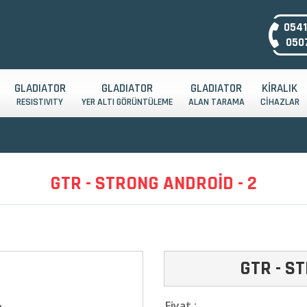
0541
0507
GLADIATOR
GLADIATOR
GLADIATOR
KİRALIK
RESISTIVITY
YER ALTI GÖRÜNTÜLEME
ALAN TARAMA
CİHAZLAR
GTR - STRONG ANDROİD - 2
GTR - S
Fiyat :