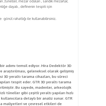
 ,tüneller, mezar odaları , sandık mezarlar,
liğe dayalı , definenin tespiti için
ül rahatlığı ile kullanabilirsiniz.
e bir adımı temsil ediyor. Hira Dedektör 3D
 ve araştırılması, geleneksel olarak gelişmiş
 3D yeraltı tarama cihazları, bu süreci
yapıları tespit eder. GTR 3D yeraltı tarama
irilmiştir. Bu sayede, madenler, arkeolojik
i tüneller gibi çeşitli yeraltı yapıları hızlı
k kullanıcılara detaylı bir analiz sunar. GTR
a maliyetleri ve çevresel etkileri de