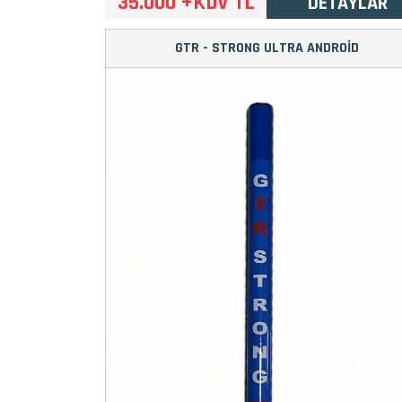
35.000 +KDV TL
DETAYLAR
GTR - STRONG ULTRA ANDROİD