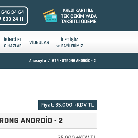
 646 34 64
 839 24 11
İKİNCİ EL
İLETİŞİM
VİDEOLAR
CİHAZLAR
ve BAYİLERİMİZ
Anasayfa
GTR - STRONG ANDROİD - 2
Fiyat: 35.000 +KDV TL
TRONG ANDROİD - 2
35.000 +KDV TL