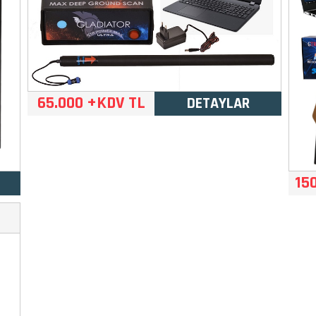
65.000 +KDV TL
DETAYLAR
15