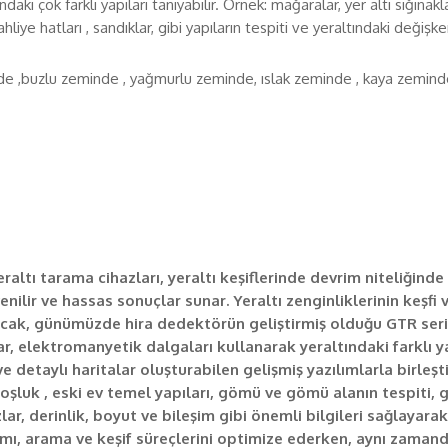
 farklı yapıları tanıyabilir. Örnek: mağaralar, yer altı sığınakları
liye hatları , sandıklar, gibi yapıların tespiti ve yeraltındaki değişken
buzlu zeminde , yağmurlu zeminde, ıslak zeminde , kaya zeminde gön
raltı tarama cihazları, yeraltı keşiflerinde devrim niteliğind
venilir ve hassas sonuçlar sunar. Yeraltı zenginliklerinin keşfi
ncak, günümüzde hira dedektörün geliştirmiş olduğu GTR serisi
zlar, elektromanyetik dalgaları kullanarak yeraltındaki farklı 
 detaylı haritalar oluşturabilen gelişmiş yazılımlarla birleşt
oşluk , eski ev temel yapıları, gömü ve gömü alanın tespiti, gizl
azlar, derinlik, boyut ve bileşim gibi önemli bilgileri sağlayara
nımı, arama ve keşif süreçlerini optimize ederken, aynı zamand