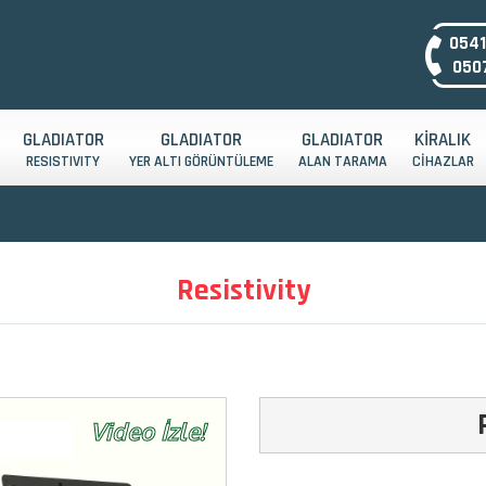
0541
0507
GLADIATOR
GLADIATOR
GLADIATOR
KİRALIK
RESISTIVITY
YER ALTI GÖRÜNTÜLEME
ALAN TARAMA
CİHAZLAR
Resistivity
Video İzle!