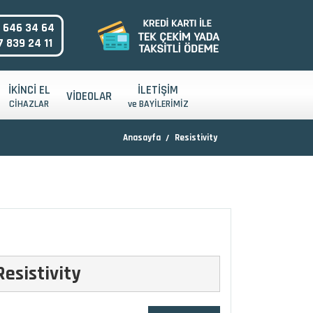
 646 34 64
 839 24 11
İKİNCİ EL
İLETİŞİM
VİDEOLAR
CİHAZLAR
ve BAYİLERİMİZ
Anasayfa
Resistivity
Resistivity