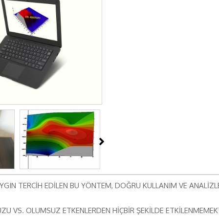
AYGIN TERCİH EDİLEN BU YÖNTEM, DOĞRU KULLANIM VE ANALİZLE
TUZU VS. OLUMSUZ ETKENLERDEN HİÇBİR ŞEKİLDE ETKİLENMEMEK