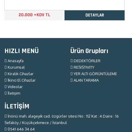
20.000 +KDV TL
DETAYLAR
HIZLI MENÜ
Ürün Grupları
Anasayfa
DEDEKTÖRLER
Kurumsal
RESISTIVITY
Kiralık Cihazlar
YER ALTI GÖRÜNTÜLEME
İkinci El Cihazlar
ALAN TARAMA
Videolar
İletişim
İLETİŞİM
İnönü mah. alageyik cad. özgürler sitesi No : 112 Kat : 4 Daire : 16
Sefaköy / Küçükçekmece / İstanbul
0541 646 34 64